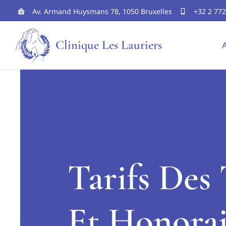
Skip
Av. Armand Huysmans 78, 1050 Bruxelles
+32 2 772
to
Clinique Les Lauriers
A
content
Tarifs Des
Et Honorai