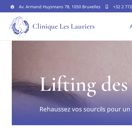
Skip
Av. Armand Huysmans 78, 1050 Bruxelles
+32 2 772
to
Clinique Les Lauriers
A
content
Lifting des
Rehaussez vos sourcils pour un