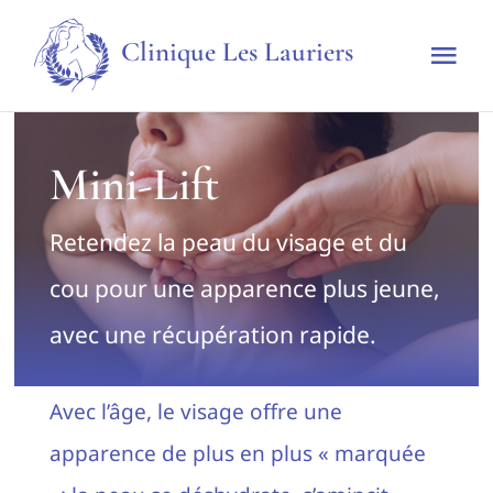
Skip
Clinique Les Lauriers
to
Tog
content
Nav
Accueil
Mini-Lift
La clinique
Retendez la peau du visage et du
Techniques & Traitements
cou pour une apparence plus jeune,
avec une récupération rapide.
Tarifs
Avec l’âge, le visage offre une
Prendre rendez-vous
apparence de plus en plus « marquée