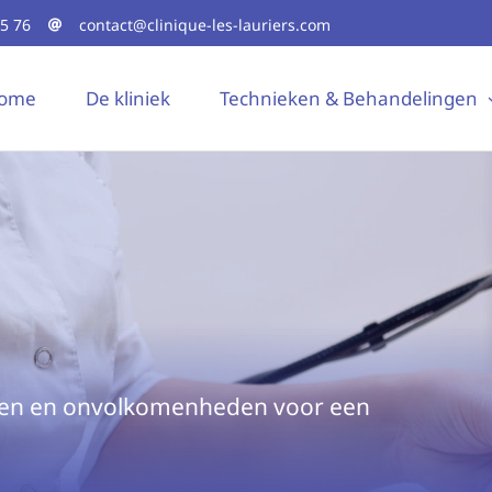
25 76
contact@clinique-les-lauriers.com
ome
De kliniek
Technieken & Behandelingen
ren en onvolkomenheden voor een