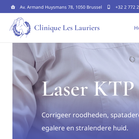
Skip
Av. Armand Huysmans 78, 1050 Brussel
+32 2 772 
to
Clinique Les Lauriers
H
content
Laser KTP
Corrigeer roodheden, spatade
egalere en stralendere huid.