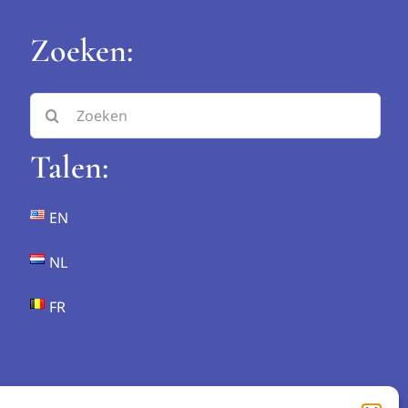
Zoeken:
Search
for:
Talen:
EN
NL
FR