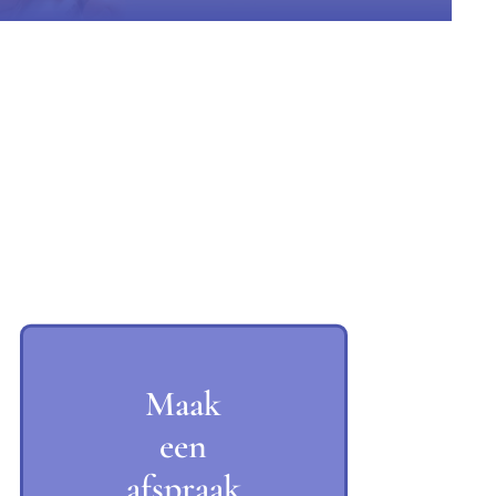
Maak
een
afspraak