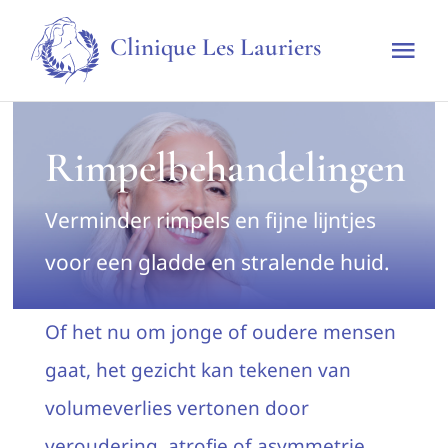
Skip
Clinique Les Lauriers
to
Tog
content
Nav
Home
Rimpelbehandelingen
De kliniek
Verminder rimpels en fijne lijntjes
Technieken & Behandelingen
voor een gladde en stralende huid.
Tarieven
Of het nu om jonge of oudere mensen
gaat, het gezicht kan tekenen van
Afspraak maken
volumeverlies vertonen door
veroudering, atrofie of asymmetrie.