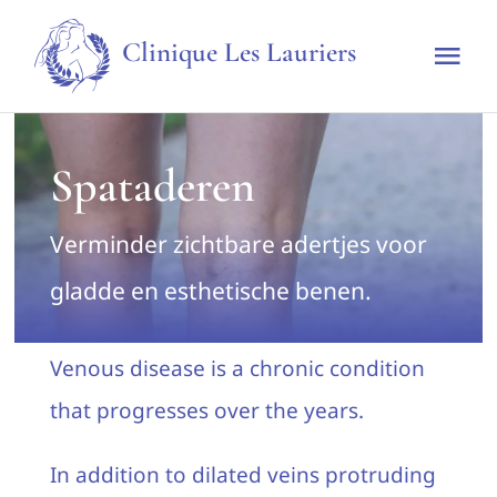
Skip
Clinique Les Lauriers
to
Tog
content
Nav
Home
Spataderen
De kliniek
Verminder zichtbare adertjes voor
Technieken & Behandelingen
gladde en esthetische benen.
Tarieven
Venous disease is a chronic condition
that progresses over the years.
Afspraak maken
In addition to dilated veins protruding