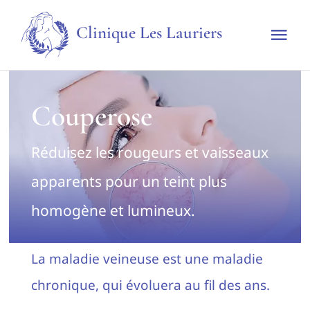
Skip
Clinique Les Lauriers
to
Tog
content
Nav
Accueil
Couperose
La clinique
Réduisez les rougeurs et vaisseaux
Techniques & Traitements
apparents pour un teint plus
homogène et lumineux.
Tarifs
La maladie veineuse est une maladie
Prendre rendez-vous
chronique, qui évoluera au fil des ans.